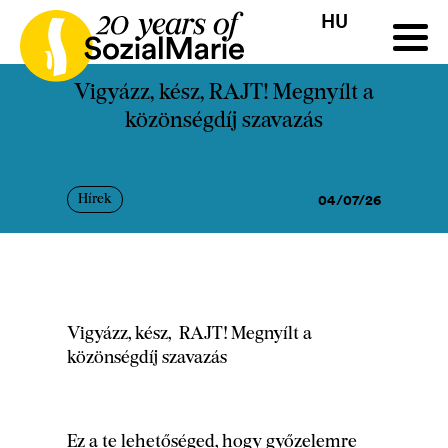
HU
HR
HU
SK
SL
Pályázat
Projektek
Insights
Média
Podcast
Kap
Vigyázz, kész, RAJT! Megnyílt a
közönségdíj szavazás
04/07/26
Hírek
Vigyázz, kész, RAJT! Megnyílt a
közönségdíj szavazás
Ez a te lehetőséged, hogy győzelemre