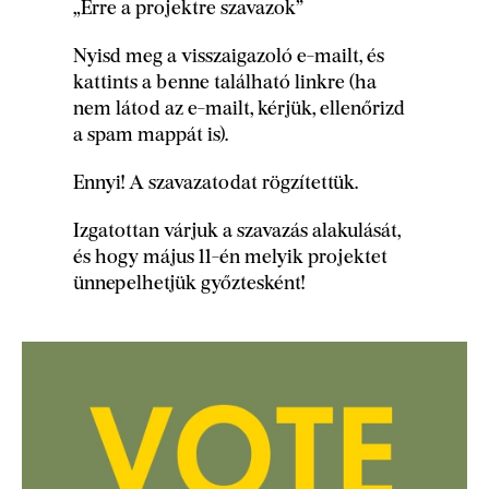
„Erre a projektre szavazok”
Nyisd meg a visszaigazoló e-mailt, és
kattints a benne található linkre (ha
nem látod az e-mailt, kérjük, ellenőrizd
a spam mappát is).
Ennyi! A szavazatodat rögzítettük.
Izgatottan várjuk a szavazás alakulását,
és hogy május 11-én melyik projektet
ünnepelhetjük győztesként!