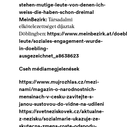
stehen-mutige-leute-von-denen-ich-
weiss-die-haben-schon-dreimal
MeinBezirk:
Társadalmi
elkötelezettséget díjaztak
https://www.meinbezirk.at/doebl
Döblingben:
leute/soziales-engagement-wurde-
in-doebling-
ausgezeichnet_a8638623
Cseh médiamegjelenések
https://www.mujrozhlas.cz/mezi-
nami/magazin-o-narodnostnich-
mensinach-v-cesku-zavitejte-s-
janou-sustovou-do-vidne-na-udileni
https://svetneziskovek.cz/aktualne-
z-nezisku/sozialmarie-ukazuje-ze-
skutecna-zmena-roste-odspodu-