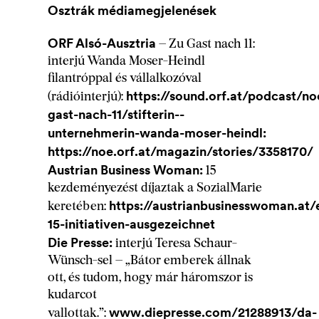
Osztrák médiamegjelenések
ORF Alsó-Ausztria
– Zu Gast nach 11:
interjú Wanda Moser-Heindl
filantróppal és vállalkozóval
https://sound.orf.at/podcast/no
(rádióinterjú):
gast-nach-11/stifterin--
unternehmerin-wanda-moser-heindl:
https://noe.orf.at/magazin/stories/3358170/
Austrian Business Woman:
15
kezdeményezést díjaztak a SozialMarie
https://austrianbusinesswoman.at/
keretében:
15-initiativen-ausgezeichnet
Die Presse:
interjú Teresa Schaur-
Wünsch-sel – „Bátor emberek állnak
ott, és tudom, hogy már háromszor is
kudarcot
www.diepresse.com/21288913/da-
vallottak.”: