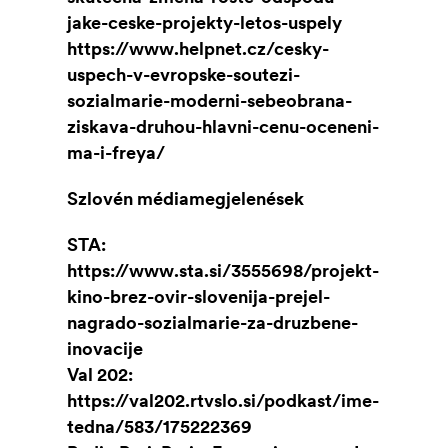
jake-ceske-projekty-letos-uspely
https://www.helpnet.cz/cesky-
uspech-v-evropske-soutezi-
sozialmarie-moderni-sebeobrana-
ziskava-druhou-hlavni-cenu-oceneni-
ma-i-freya/
Szlovén médiamegjelenések
STA:
https://www.sta.si/3555698/projekt-
kino-brez-ovir-slovenija-prejel-
nagrado-sozialmarie-za-druzbene-
inovacije
Val 202:
https://val202.rtvslo.si/podkast/ime-
tedna/583/175222369