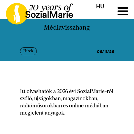
HU
HR
HU
SK
SL
Pályázat
Projektek
Insights
Média
Podcast
Kap
Médiavisszhang
06/11/26
Hírek
Itt olvashatók a 2026 évi SozialMarie-ról
szóló, újságokban, magazinokban,
rádióműsorokban és online médiában
megjelent anyagok.