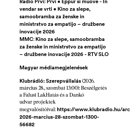
Radio Prvi:
Prvi • Eppur si muove - In
vendar se vrti • Kino za slepe,
samoobramba za ženske in
ministrstvo za empatijo – družbene
inovacije 2026
MMC
Kino za slepe, samoobramba
:
za ženske in ministrstvo za empatijo
– družbene inovacije 2026 - RTV SLO
Magyar médiamegjelenések
Klubrádió: Szerepvállalás
(2026.
március 28., szombat 13:00): Beszélgetés
a Falusi LakHatás és a Dankó
udvar projektek
https://www.klubradio.hu/arc
megvalósítóival:
2026-marcius-28-szombat-1300-
56682