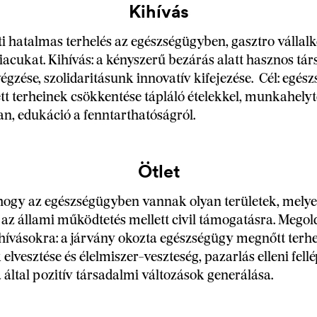
Kihívás
i hatalmas terhelés az egészségügyben, gasztro vállal
piacukat. Kihívás: a kényszerű bezárás alatt hasznos tá
égzése, szolidaritásunk innovatív kifejezése. Cél: egés
t terheinek csökkentése tápláló ételekkel, munkahely
n, edukáció a fenntarthatóságról.
Ötlet
 hogy az egészségügyben vannak olyan területek, mely
az állami működtetés mellett civil támogatásra. Mego
hívásokra: a járvány okozta egészségügy megnőtt terhe
vesztése és élelmiszer-veszteség, pazarlás elleni fellép
által pozitív társadalmi változások generálása.