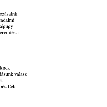
kozásaink
rsadalmi
zségügy
teremtés a
eknek
ldásunk válasz
i,
és. Cél: