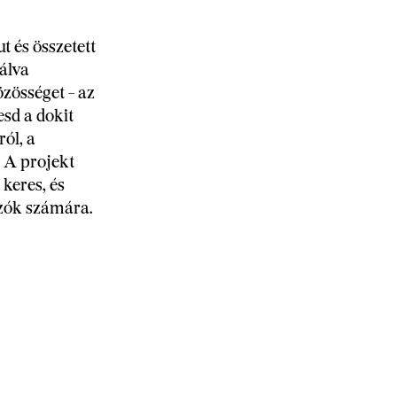
t és összetett
álva
özösséget - az
sd a dokit
ról, a
. A projekt
keres, és
ozók számára.