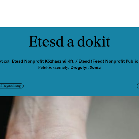
cast
Kapcsolat
Etesd a dokit
Etesd Nonprofit Közhasznú Kft. / Etesd (Feed) Nonprofit Publ
vezet:
Drégelyi, Xenia
Felelős személy:
iális gazdaság