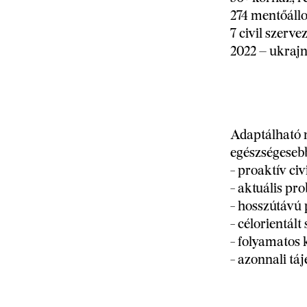
274 mentőáll
7 civil szerve
2022 – ukraj
Adaptálható 
egészségesebb
- proaktív civ
- aktuális pr
- hosszútávú 
- célorientál
- folyamatos 
- azonnali tá