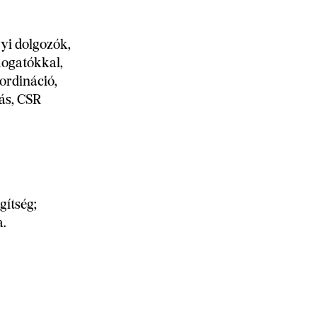
yi dolgozók,
mogatókkal,
ordináció,
ás, CSR
gítség;
a.