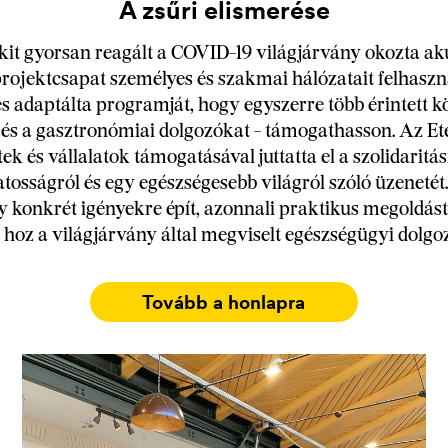
A zsűri elismerése
kit gyorsan reagált a COVID-19 világjárvány okozta aku
projektcsapat személyes és szakmai hálózatait felhaszn
és adaptálta programját, hogy egyszerre több érintett k
és a gasztronómiai dolgozókat - támogathasson. Az Ete
tek és vállalatok támogatásával juttatta el a szolidaritás
tosságról és egy egészségesebb világról szóló üzenetét
y konkrét igényekre épít, azonnali praktikus megoldást 
hoz a világjárvány által megviselt egészségügyi dolg
Tovább a honlapra