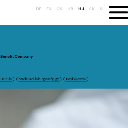
DE
EN
CS
HR
HU
SK
SL
ic Benefit Company
Oktatás
Szociális ellátás, egészségügy
Helyi fejlesztés