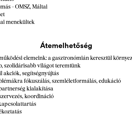
omás - OMSZ, Máltai
zet
nai menekültek
Átemelhetőség
működési elemeink: a gasztronómián keresztül környez
, szolidárisabb világot teremtünk
il akciók, segítségnyújtás
oblémákra fókuszálás, szemléletformálás, edukáció
partnerség kialakítása
t szervezés, koordináció
kapcsolattartás
jékoztatás