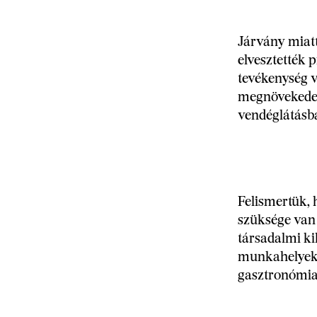
Járvány miatt
elvesztették 
tevékenység v
megnövekedet
vendéglátásba
Felismertük,
szüksége van 
társadalmi ki
munkahelyek el
gasztronómia 