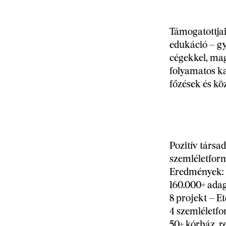
Támogatottjai
edukáció – gy
cégekkel, mag
folyamatos ka
főzések és kö
Pozitív társa
szemléletform
Eredmények:
160.000+ ada
8 projekt – E
4 szemléletf
50+ kórház, 