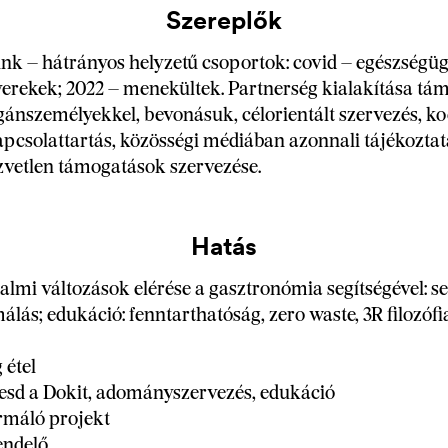
Szereplők
nk – hátrányos helyzetű csoportok: covid – egészségüg
erekek; 2022 – menekültek. Partnerség kialakítása tá
ánszemélyekkel, bevonásuk, célorientált szervezés, ko
pcsolattartás, közösségi médiában azonnali tájékoztat
zvetlen támogatások szervezése.
Hatás
dalmi változások elérése a gasztronómia segítségével: se
álás; edukáció: fenntarthatóság, zero waste, 3R filozófi
g étel
tesd a Dokit, adományszervezés, edukáció
ormáló projekt
rendelő