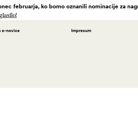
onec februarja, ko bomo oznanili nominacije za na
lasilo!
a e-novice
Impresum