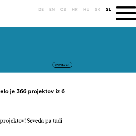
DE
EN
CS
HR
HU
SK
SL
01/14/26
elo je 366 projektov iz 6
 projektov! Seveda pa tudi