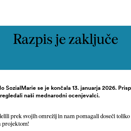
Kontakt
Razpis je zaključe
o SozialMarie se je končala 13. januarja 2026. Prisp
regledali naši mednarodni ocenjevalci.
delili prek svojih omrežij in nam pomagali doseči toliko
m projektom!