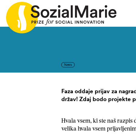
erila
Razpis
Projekti
Novice
Mediji
Podkast
News
Faza oddaje prijav za nagrad
držav! Zdaj bodo projekte p
Hvala vsem, ki ste naš razpis 
velika hvala vsem prijavljeni