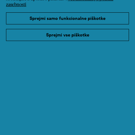
zasebnosti
soustanoviteljica Chancen:reich in
pobudnica izobraževalnih projektov, kot
Sprejmi samo funkcionalne piškotke
sta Land der Bildung ali
TEDxDonauinsel.
Sprejmi vse piškotke
Duet Dobrek Biz nas bo ves večer
glasbeno spremljal in nas s svojim
očarljivim igranjem popeljal čez
edinstvene melodije.
Veselimo se srečanja z vami 1. maja.
Prijava na e-novice
Impresum
Varstvo podatkov