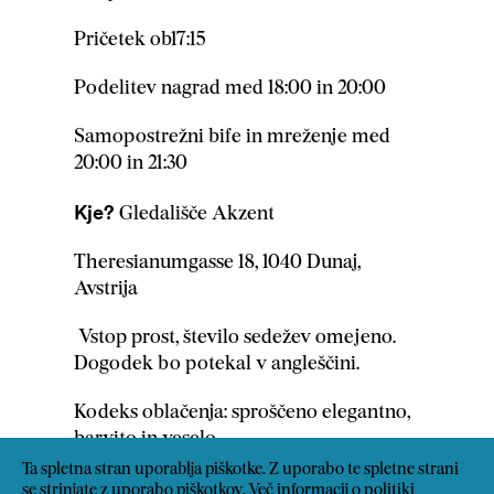
Pričetek ob17:15
Podelitev nagrad med 18:00 in 20:00
Samopostrežni bife in mreženje med
20:00 in 21:30
Kje?
Gledališče Akzent
Theresianumgasse 18, 1040 Dunaj,
Avstrija
Vstop prost, število sedežev omejeno.
Dogodek bo potekal v angleščini.
Kodeks oblačenja: sproščeno elegantno,
barvito in veselo.
Ta spletna stran uporablja piškotke. Z uporabo te spletne strani
Dogodek bo povezovala Stephanie Cox,
se strinjate z uporabo piškotkov.
Več informacij o politiki