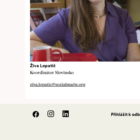
Živa Lopatič
Koordinátor Slovinsko
ziva.lopatic@sozialmarie.org
Přihlášit k od