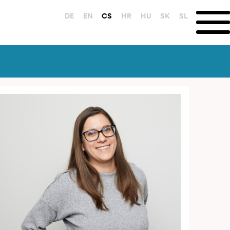
DE
EN
CS
HR
HU
SK
SL