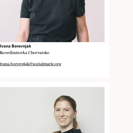
Ivana Borovnjak
Koordinátorka Chorvatsko
ivana.borovnjak@sozialmarie.org