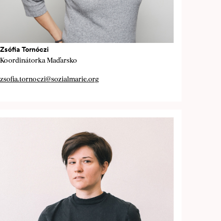
Zsófia Tornóczi
Koordinátorka Maďarsko
zsofia.tornoczi@sozialmarie.org