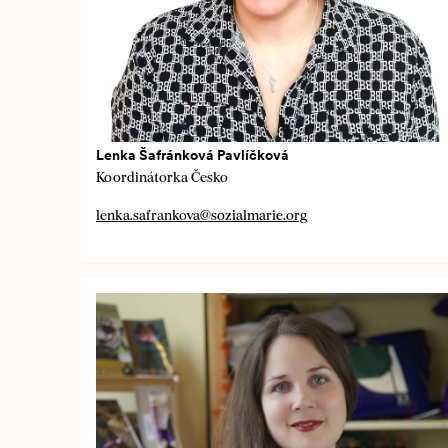
Lenka Šafránková Pavlíčková
Koordinátorka Česko
lenka.safrankova@sozialmarie.org