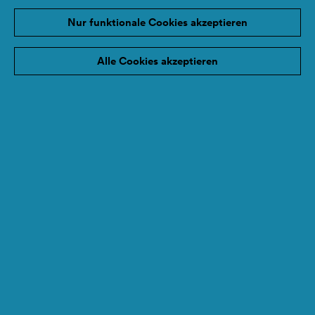
Nur funktionale Cookies akzeptieren
Alle Cookies akzeptieren
Unsere Gewinner:innen des SozialMarie-
Preises 2025 – und die besten Event-Momente
in Bildern!
Frisch gekürt und voller Energie – das erste
Siegerfoto ist da! Am 1. Mai 2025 wurde im
stimmungsvollen MuTh Wien die 21.
SozialMarie vergeben. Unsere Preisträger:innen
2025 strahlen – und mit ihnen die vielen
großartigen Ideen für sozialen Wandel in
Europa.
Weiterlesen