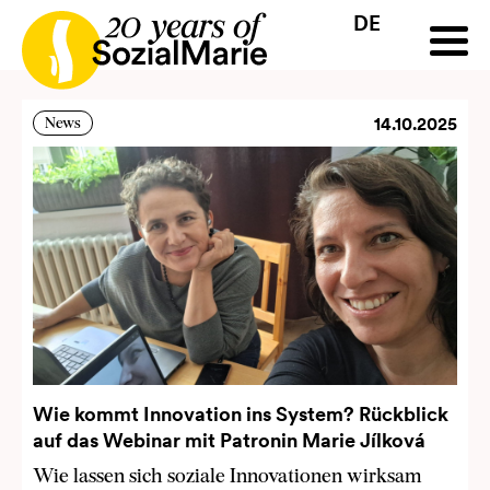
News Archiv
DE
HR
HU
SK
SL
Ausschreibung
Projekte
News
Downloads
Podc
14.10.2025
News
Wie kommt Innovation ins System? Rückblick
auf das Webinar mit Patronin Marie Jílková
Wie lassen sich soziale Innovationen wirksam