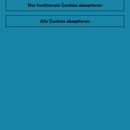
Nur funktionale Cookies akzeptieren
Jury in drei Schritten:
1. Festlegung der maximal 35 Nominierungen
Alle Cookies akzeptieren
2. Bestimmung der 15 Preisträgerprojekte
3. Auswahl der drei Hauptpreise
Bei Bedarf finden Projektbesuche statt.
Siehe auch Josef Hochgerner: Die
Funktion der Jury, erschienen in der
SozialMarie Broschüre 2019.
Unsere Richtlinien der Evaluation finden
Sie hier.