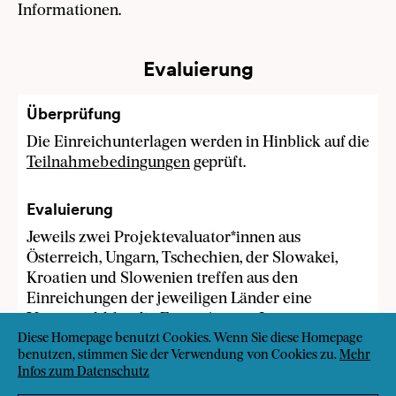
Informationen.
Evaluierung
Überprüfung
Die Einreichunterlagen werden in Hinblick auf die
Teilnahmebedingungen
geprüft.
Evaluierung
Jeweils zwei Projektevaluator*innen aus
Österreich, Ungarn, Tschechien, der Slowakei,
Kroatien und Slowenien treffen aus den
Einreichungen der jeweiligen Länder eine
Vorauswahl für die Expert*innen-Jury.
Diese Homepage benutzt Cookies. Wenn Sie diese Homepage
benutzen, stimmen Sie der Verwendung von Cookies zu.
Mehr
Entscheidung der Jury
Infos zum Datenschutz
Basierend auf dieser Vorauswahl entscheidet die