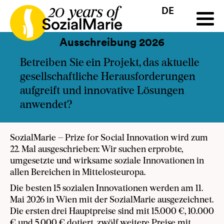
DE
HR
HU
SK
SL
Ausschreibung
Projekte
News
Downloads
Podc
Ausschreibung 2026
Betreiben Sie ein Projekt, das aktuelle
gesellschaftliche Herausforderungen
aufgreift und innovative Lösungen
anwendet?
SozialMarie – Prize for Social Innovation wird zum
22. Mal ausgeschrieben: Wir suchen erprobte,
umgesetzte und wirksame soziale Innovationen in
allen Bereichen in Mittelosteuropa.
Die besten 15 sozialen Innovationen werden am 11.
Mai 2026 in Wien mit der SozialMarie ausgezeichnet.
Die ersten drei Hauptpreise sind mit 15.000 €, 10.000
€ und 5.000 € dotiert, zwölf weitere Preise mit