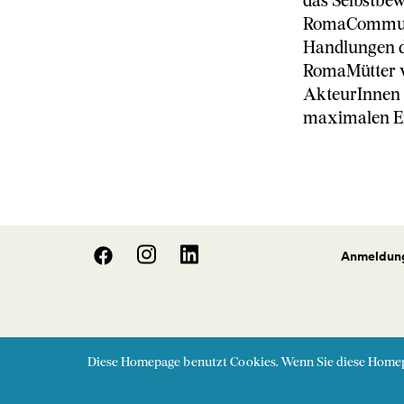
das Selbstbew
RomaCommunit
Handlungen de
RomaMütter w
AkteurInnen 
maximalen Er
Anmeldung
Diese Homepage benutzt Cookies. Wenn Sie diese Home