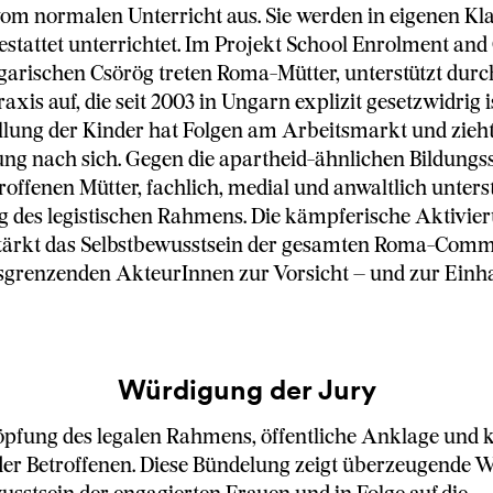
om normalen Unterricht aus. Sie werden in eigenen Kl
estattet unterrichtet. Im Projekt School Enrolment a
arischen Csörög treten Roma-Mütter, unterstützt durc
axis auf, die seit 2003 in Ungarn explizit gesetzwidrig is
llung der Kinder hat Folgen am Arbeitsmarkt und zieht
ng nach sich. Gegen die apartheid-ähnlichen Bildungs
roffenen Mütter, fachlich, medial und anwaltlich unterst
 des legistischen Rahmens. Die kämpferische Aktivier
stärkt das Selbstbewusstsein der gesamten Roma-Com
usgrenzenden AkteurInnen zur Vorsicht – und zur Einh
Würdigung der Jury
öpfung des legalen Rahmens, öffentliche Anklage und 
er Betroffenen. Diese Bündelung zeigt überzeugende W