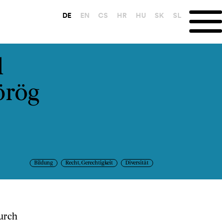
DE
EN
CS
HR
HU
SK
SL
d
örög
Bildung
Recht, Gerechtigkeit
Diversität
durch