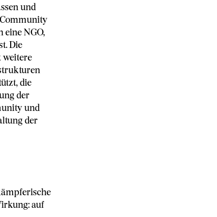
assen und
nd Community
h eine NGO,
t. Die
 weitere
strukturen
ützt, die
ung der
munity und
altung der
kämpferische
irkung: auf