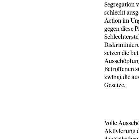
Segregation v
schlecht ausg
Action im Ung
gegen diese Pr
Schlechterste
Diskriminieru
setzen die bet
Ausschöpfung
Betroffenen 
zwingt die a
Gesetze.
Volle Aussch
Aktivierung d