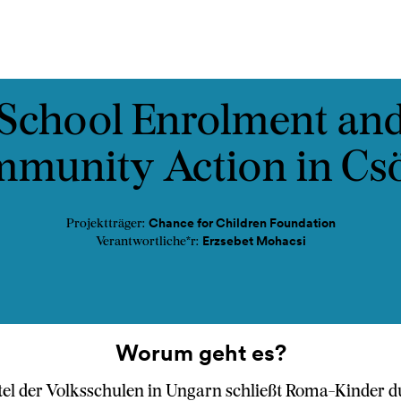
ads
Podcast
Kontakt
School Enrolment an
munity Action in Cs
Chance for Children Foundation
Projektträger:
Erzsebet Mohacsi
Verantwortliche*r:
Worum geht es?
tel der Volksschulen in Ungarn schließt Roma-Kinder 