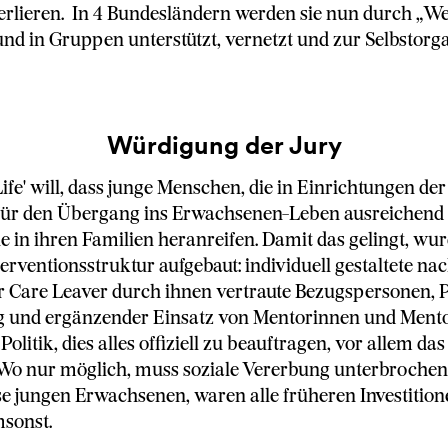
erlieren. In 4 Bundesländern werden sie nun durch „W
 und in Gruppen unterstützt, vernetzt und zur Selbstorg
Würdigung der Jury
ife' will, dass junge Menschen, die in Einrichtungen der
für den Übergang ins Erwachsenen-Leben ausreichend 
ie in ihren Familien heranreifen. Damit das gelingt, wur
terventionsstruktur aufgebaut: individuell gestaltete n
r Care Leaver durch ihnen vertraute Bezugspersonen, 
g und ergänzender Einsatz von Mentorinnen und Ment
Politik, dies alles offiziell zu beauftragen, vor allem da
 Wo nur möglich, muss soziale Vererbung unterbrochen
se jungen Erwachsenen, waren alle früheren Investitione
sonst.