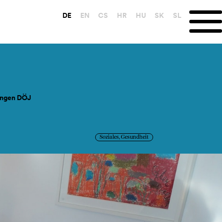
DE
EN
CS
HR
HU
SK
SL
ungen DÖJ
Soziales, Gesundheit