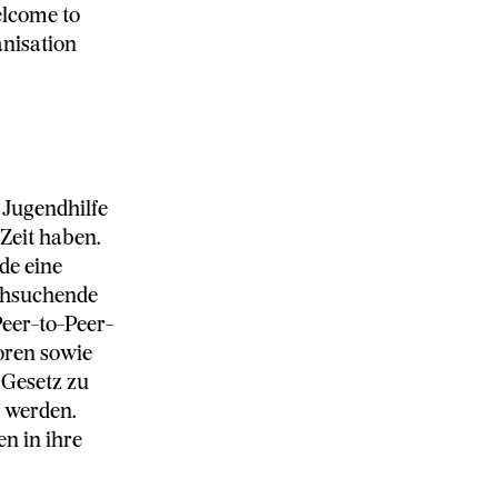
elcome to
anisation
 Jugendhilfe
Zeit haben.
de eine
achsuchende
Peer-to-Peer-
oren sowie
s Gesetz zu
 werden.
n in ihre