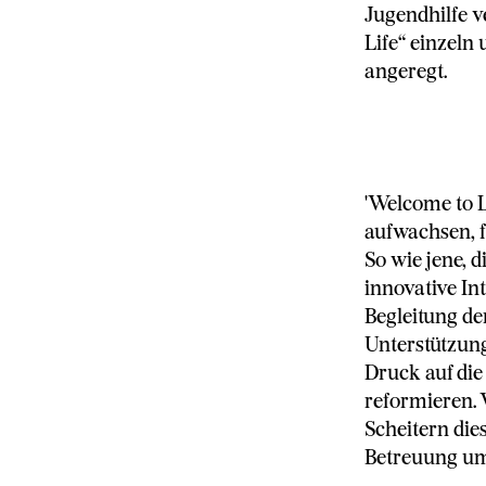
Jugendhilfe v
Life“ einzeln
angeregt.
'Welcome to L
aufwachsen, 
So wie jene, d
innovative In
Begleitung de
Unterstützun
Druck auf die 
reformieren.
Scheitern die
Betreuung um