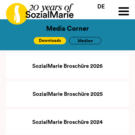
DE
HR
HU
SK
SL
Ausschreibung
Projekte
News
Downloads
Podc
Media Corner
Downloads
Medien
SozialMarie Broschüre 2026
SozialMarie Broschüre 2025
SozialMarie Broschüre 2024