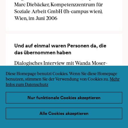
Marc Diebäcker, Kompetenzzentrum für
Soziale Arbeit GmbH (fh-campus wien),
Wien, im Juni 2006
Und auf einmal waren Personen da, die
das übernommen haben
Dialogisches Interview mit Wanda Moser-
Heindl und Friedrich Moser, Unruhe
Diese Homepage benutzt Cookies. Wenn Sie diese Homepage
Privatstiftung, 19.10.2005.
benutzen, stimmen Sie der Verwendung von Cookies zu.
Mehr
Infos zum Datenschutz
In Gerda Mehta und Erik Zika (Herausgeber):
Systemische Grenzgänge. Wirksames und
Nur funktionale Cookies akzeptieren
Wikendes im Zwischenmenschlichen. Verlag
Krammer, Wien 2006, ISBN-10 3-901811-20-6
Alle Cookies akzeptieren