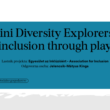
Kontakt
ni Diversity Explorer
inclusion through pla
Egyesület az Inklúzióért - Association for Inclusion
Lastnik projekta:
Jelencsik-Mátyus Kinga
Odgovorna oseba:
 Socialno gospodarstvo