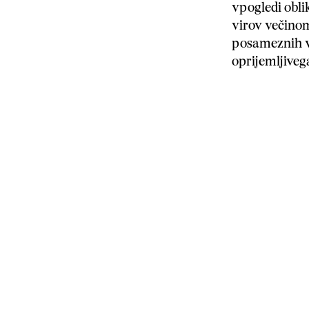
vpogledi obli
virov večinom
posameznih vz
oprijemljiveg