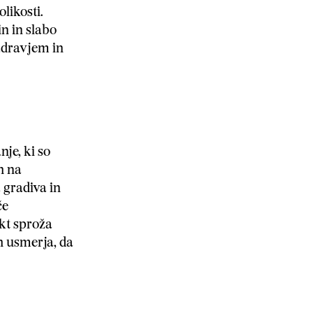
likosti.
n in slabo
zdravjem in
nje, ki so
h na
 gradiva in
če
ekt sproža
 usmerja, da