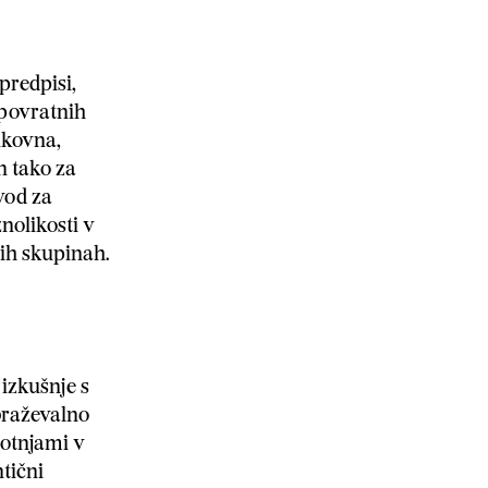
redpisi,
 povratnih
ikovna,
n tako za
vod za
nolikosti v
kih skupinah.
 izkušnje s
obraževalno
motnjami v
tični