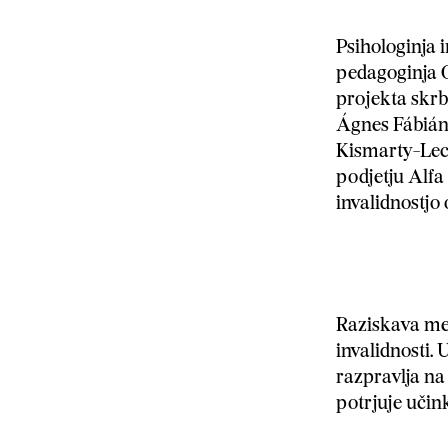
Psihologinja 
pedagoginja 
projekta skrb
Ágnes Fábián 
Kismarty-Lech
podjetju Alfa 
invalidnostj
Raziskava med
invalidnosti. 
razpravlja na
potrjuje učin