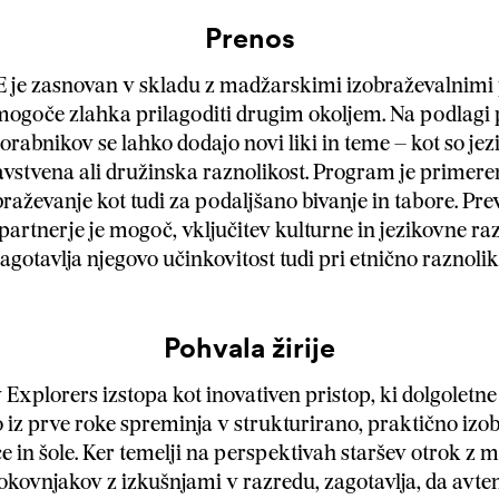
Prenos
je zasnovan v skladu z madžarskimi izobraževalnimi p
mogoče zlahka prilagoditi drugim okoljem. Na podlagi
orabnikov se lahko dodajo novi liki in teme – kot so jez
avstvena ali družinska raznolikost. Program je primere
raževanje kot tudi za podaljšano bivanje in tabore. Pre
rtnerje je mogoč, vključitev kulturne in jezikovne raz
gotavlja njegovo učinkovitost tudi pri etnično raznoli
Pohvala žirije
 Explorers izstopa kot inovativen pristop, ki dolgoletne
jo iz prve roke spreminja v strukturirano, praktično iz
ce in šole. Ker temelji na perspektivah staršev otrok z 
rokovnjakov z izkušnjami v razredu, zagotavlja, da avten