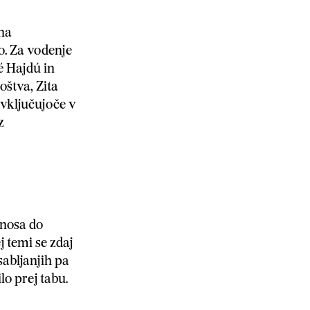
lna
. Za vodenje
é Hajdú in
štva, Zita
vključujoče v
z
dnosa do
j temi se zdaj
sabljanjih pa
lo prej tabu.