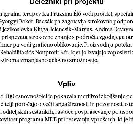
Deležniki pri projektu
in igralna terapevtka Fruzsina Élő vodi projekt, specia
Györgyi Bokor-Bacsák pa zagotavlja strokovno podporo
i jezikoslovka Kinga Jelencsik-Mátyus. Andrea Révayn
prispevata strokovno znanje s področja zgodnjega otro
ner pa vodi grafično oblikovanje. Proizvodnja poteka 
Rehabilitációs Nonprofit Kft., kjer jo izvajajo zaposleni 
o oziroma zmanjšano delovno zmožnostjo.
Vpliv
 400 osnovnošolci je pokazala merljivo izboljšanje o
Učitelji poročajo o večji angažiranosti in pozornosti, o te
 roditeljskih sestankih, rastoče povpraševanje po uspo
kovitost programa MDE pri reševanju vprašanja, ki je bi