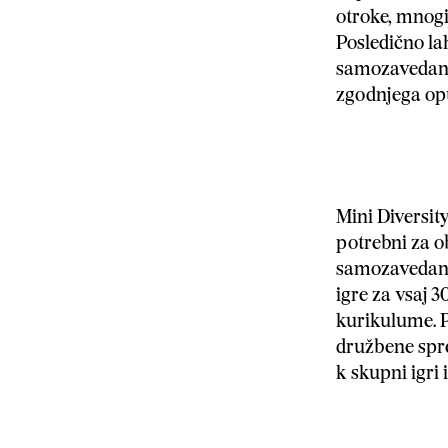
otroke, mnogi
Posledično la
samozavedanje
zgodnjega opu
Mini Diversity
potrebni za o
samozavedanj
igre za vsaj 3
kurikulume. Pr
družbene spr
k skupni igri