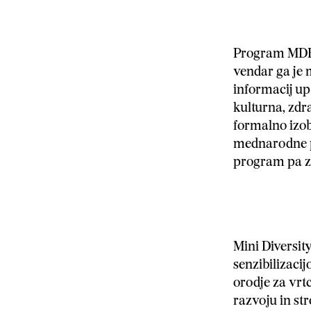
Program MDE 
vendar ga je 
informacij up
kulturna, zdr
formalno izob
mednarodne pa
program pa za
Mini Diversity
senzibilizaci
orodje za vrt
razvoju in st