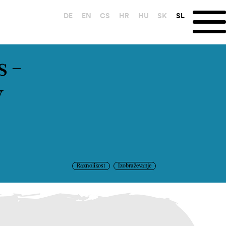
DE
EN
CS
HR
HU
SK
SL
s -
y
Raznolikost
Izobraževanje