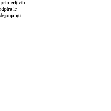
 primerljivih
odpira le
udejanjanju