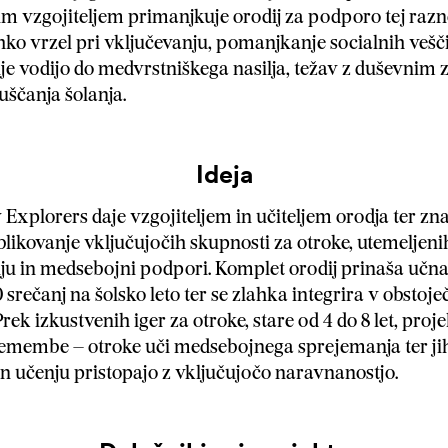
m vzgojiteljem primanjkuje orodij za podporo tej razno
hko vrzel pri vključevanju, pomanjkanje socialnih vešči
 vodijo do medvrstniškega nasilja, težav z duševnim 
ščanja šolanja.
Ideja
 Explorers daje vzgojiteljem in učiteljem orodja ter zna
blikovanje vključujočih skupnosti za otroke, utemeljeni
u in medsebojni podpori. Komplet orodij prinaša učna
0 srečanj na šolsko leto ter se zlahka integrira v obstoje
ek izkustvenih iger za otroke, stare od 4 do 8 let, proj
emembe – otroke uči medsebojnega sprejemanja ter jih
 in učenju pristopajo z vključujočo naravnanostjo.