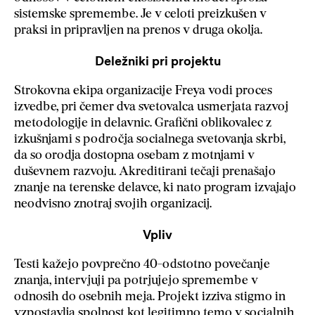
sistemske spremembe. Je v celoti preizkušen v
praksi in pripravljen na prenos v druga okolja.
Deležniki pri projektu
Strokovna ekipa organizacije Freya vodi proces
izvedbe, pri čemer dva svetovalca usmerjata razvoj
metodologije in delavnic. Grafični oblikovalec z
izkušnjami s področja socialnega svetovanja skrbi,
da so orodja dostopna osebam z motnjami v
duševnem razvoju. Akreditirani tečaji prenašajo
znanje na terenske delavce, ki nato program izvajajo
neodvisno znotraj svojih organizacij.
Vpliv
Testi kažejo povprečno 40-odstotno povečanje
znanja, intervjuji pa potrjujejo spremembe v
odnosih do osebnih meja. Projekt izziva stigmo in
vzpostavlja spolnost kot legitimno temo v socialnih