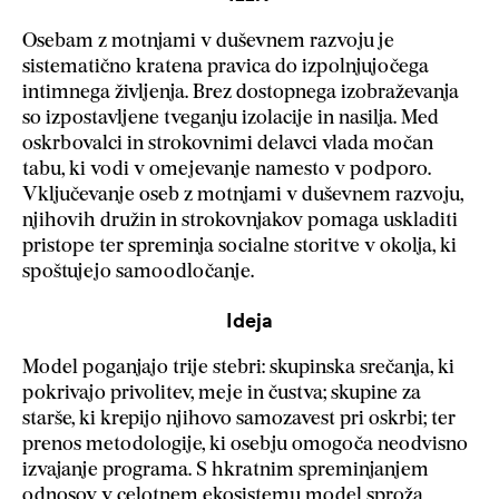
Osebam z motnjami v duševnem razvoju je
sistematično kratena pravica do izpolnjujočega
intimnega življenja. Brez dostopnega izobraževanja
so izpostavljene tveganju izolacije in nasilja. Med
oskrbovalci in strokovnimi delavci vlada močan
tabu, ki vodi v omejevanje namesto v podporo.
Vključevanje oseb z motnjami v duševnem razvoju,
njihovih družin in strokovnjakov pomaga uskladiti
pristope ter spreminja socialne storitve v okolja, ki
spoštujejo samoodločanje.
Ideja
Model poganjajo trije stebri: skupinska srečanja, ki
pokrivajo privolitev, meje in čustva; skupine za
starše, ki krepijo njihovo samozavest pri oskrbi; ter
prenos metodologije, ki osebju omogoča neodvisno
izvajanje programa. S hkratnim spreminjanjem
odnosov v celotnem ekosistemu model sproža