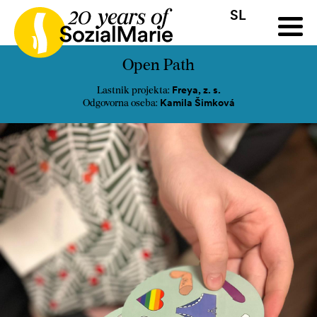
SL
HR
HU
SK
SL
a
Razpis
Projekti
Novice
Mediji
Podkast
Kontakt
Open Path
Freya, z. s.
Lastnik projekta:
Kamila Šimková
Odgovorna oseba: