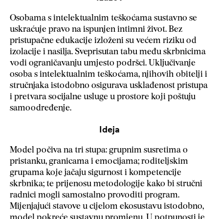
Osobama s intelektualnim teškoćama sustavno se
uskraćuje pravo na ispunjen intimni život. Bez
pristupačne edukacije izloženi su većem riziku od
izolacije i nasilja. Sveprisutan tabu među skrbnicima
vodi ograničavanju umjesto podršci. Uključivanje
osoba s intelektualnim teškoćama, njihovih obitelji i
stručnjaka istodobno osigurava usklađenost pristupa
i pretvara socijalne usluge u prostore koji poštuju
samoodređenje.
Ideja
Model počiva na tri stupa: grupnim susretima o
pristanku, granicama i emocijama; roditeljskim
grupama koje jačaju sigurnost i kompetencije
skrbnika; te prijenosu metodologije kako bi stručni
radnici mogli samostalno provoditi program.
Mijenjajući stavove u cijelom ekosustavu istodobno,
model pokreće sustavnu promjenu. U potpunosti je