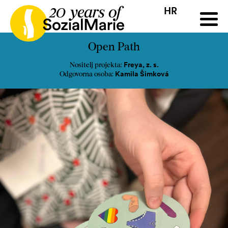
HR
HR
HU
SK
SL
ji
Natječaj
Projekti
Insights
Mediji
Podcast
Kon
Open Path
Freya, z. s.
Nositelj projekta:
Kamila Šimková
Odgovorna osoba: