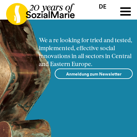
DE
HR
HU
SK
SL
Ausschreibung
Projekte
News
Downloads
Podc
We a re looking for tried and tested,
implemented, effective social
innovations in all sectors in Central
and Eastern Europe.
Anmeldung zum Newsletter