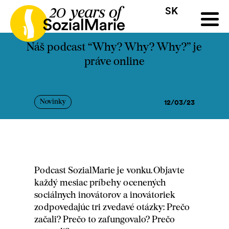
SK
HR
HU
SK
SL
ýzva
Projekty
Insights
Médiá
Podcast
Kontakt
Náš podcast “Why? Why? Why?” je
práve online
12/03/23
Novinky
Podcast SozialMarie je vonku. Objavte
každý mesiac príbehy ocenených
sociálnych inovátorov a inovátoriek
zodpovedajúc tri zvedavé otázky: Prečo
začali? Prečo to zafungovalo? Prečo