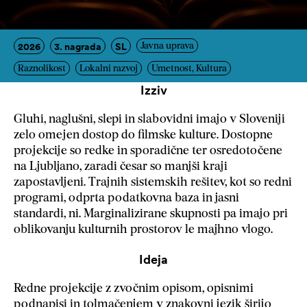
2026
3. nagrada
SL
Javna uprava
Raznolikost
Lokalni razvoj
Umetnost, Kultura
Izziv
Gluhi, naglušni, slepi in slabovidni imajo v Sloveniji
zelo omejen dostop do filmske kulture. Dostopne
projekcije so redke in sporadične ter osredotočene
na Ljubljano, zaradi česar so manjši kraji
zapostavljeni. Trajnih sistemskih rešitev, kot so redni
programi, odprta podatkovna baza in jasni
standardi, ni. Marginalizirane skupnosti pa imajo pri
oblikovanju kulturnih prostorov le majhno vlogo.
Ideja
Redne projekcije z zvočnim opisom, opisnimi
podnapisi in tolmačenjem v znakovni jezik širijo