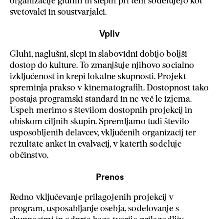
organizacije gluhih in slepih pri tem sodelujejo kot
svetovalci in soustvarjalci.
Vpliv
Gluhi, naglušni, slepi in slabovidni dobijo boljši
dostop do kulture. To zmanjšuje njihovo socialno
izključenost in krepi lokalne skupnosti. Projekt
spreminja prakso v kinematografih. Dostopnost tako
postaja programski standard in ne več le izjema.
Uspeh merimo s številom dostopnih projekcij in
obiskom ciljnih skupin. Spremljamo tudi število
usposobljenih delavcev, vključenih organizacij ter
rezultate anket in evalvacij, v katerih sodeluje
občinstvo.
Prenos
Redno vključevanje prilagojenih projekcij v
program, usposabljanje osebja, sodelovanje s