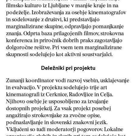
filmsko kulturo iz Ljubljane v manjše kraje in na
podeželje. Izobraževanja za osebje kinematografov
in sodelovanje z društvi, ki predstavljajo
marginalizirane skupine, odpravljajo pomanjkanje
znanja. Odprta baza prilagojenih filmov, strokovna
konferenca in priročnik dobrih praks zagotavljajo
dolgoročne rešitve. Pri vsem tem marginalizirane
skupnosti sodelujejo kot aktivni soustvarjalci.
Deležniki pri projektu
Zunanji koordinator vodi razvoj vsebin, usklajevanje
in evalvacijo. V projektu sodelujejo trije art
kinematografi iz Cerknice, Radovljice in Celja.
Njihovo osebje je usposobljeno za izvajanje
dostopnih projekcij. Za vsak projekt posebej
angažirajo strokovnjake za zvočne opise,
podnaslavljanje in slovenski znakovni jezik.
Vključeni so tudi moderatorji pogovorov. Lokalne