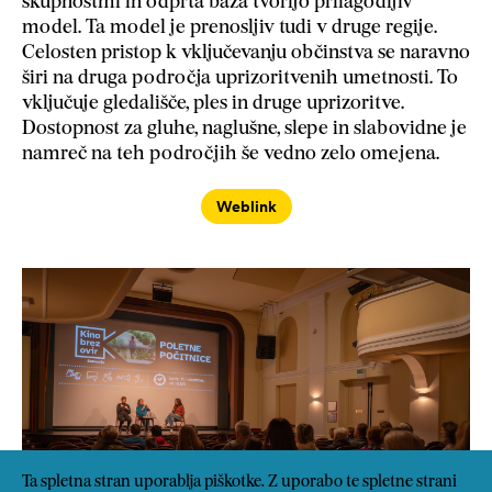
skupnostmi in odprta baza tvorijo prilagodljiv
model. Ta model je prenosljiv tudi v druge regije.
Celosten pristop k vključevanju občinstva se naravno
širi na druga področja uprizoritvenih umetnosti. To
vključuje gledališče, ples in druge uprizoritve.
Dostopnost za gluhe, naglušne, slepe in slabovidne je
namreč na teh področjih še vedno zelo omejena.
Weblink
Ta spletna stran uporablja piškotke. Z uporabo te spletne strani