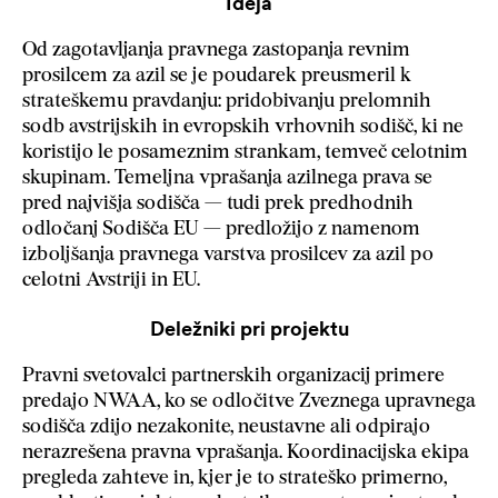
Ideja
Od zagotavljanja pravnega zastopanja revnim
prosilcem za azil se je poudarek preusmeril k
strateškemu pravdanju: pridobivanju prelomnih
sodb avstrijskih in evropskih vrhovnih sodišč, ki ne
koristijo le posameznim strankam, temveč celotnim
skupinam. Temeljna vprašanja azilnega prava se
pred najvišja sodišča — tudi prek predhodnih
odločanj Sodišča EU — predložijo z namenom
izboljšanja pravnega varstva prosilcev za azil po
celotni Avstriji in EU.
Deležniki pri projektu
Pravni svetovalci partnerskih organizacij primere
predajo NWAA, ko se odločitve Zveznega upravnega
sodišča zdijo nezakonite, neustavne ali odpirajo
nerazrešena pravna vprašanja. Koordinacijska ekipa
pregleda zahteve in, kjer je to strateško primerno,