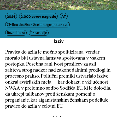
2026
2.000 evrov nagrade
AT
Civilna družba / Socialno gospodarstvo
Raznolikost
Pravosodje
Izziv
Pravica do azila je močno spolitizirana, vendar
morajo biti ustavna jamstva spoštovana v vsakem
postopku. Posebna ranljivost prosilcev za azil
zahteva strog nadzor nad zakonodajnimi predlogi in
procesno prakso. Politični premiki ustvarjajo izzive
onkraj avstrijskih meja — kar dokazuje vključenost
NWAA v prelomno sodbo Sodišča EU, ki je določila,
da ukrepi talibanov proti ženskam pomenijo
preganjanje, kar afganistanskim ženskam podeljuje
pravico do azila v celotni EU.