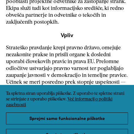
pooblasti projektne odvetnike za zastopanje strank.
Ekipa služi tudi kot informacijsko središče, ki redno
obvešča partnerje in odvetnike o tekočih in
zaključenih postopkih.
Vpliv
Strateško pravdanje krepi pravno državo, omejuje
nezakonite prakse in prisili organe k dosledni
uporabi človekovih pravic in prava EU. Prelomne
odločitve ustvarjajo pravno varnost ter poglabljajo
zaupanje javnosti v demokracijo in temeljne pravice.
Učinek se meri posredno prek stopnje uspešnosti —
celo izgubljeni primeri razjasnijo pravna vprašanja
Ta spletna stran uporablja piškotke. Z uporabo te spletne strani
in prispevajo k doslednejšemu odločanju v
se strinjate z uporabo piškotkov.
Več informacij o politiki
celotnem azilnem sistemu.
zasebnosti
Prenos
Sprejmi samo funkcionalne piškotke
Usklajena strokovna mreža in model pro bono sta