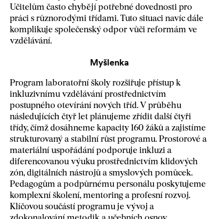
Učitelům často chybějí potřebné dovednosti pro
práci s různorodými třídami. Tuto situaci navíc dále
komplikuje společenský odpor vůči reformám ve
vzdělávání.
Myšlenka
Program laboratořní školy rozšiřuje přístup k
inkluzivnímu vzdělávání prostřednictvím
postupného otevírání nových tříd. V průběhu
následujících čtyř let plánujeme zřídit další čtyři
třídy, čímž dosáhneme kapacity 160 žáků a zajistíme
strukturovaný a stabilní růst programu. Prostorové a
materiální uspořádání podporuje inkluzi a
diferencovanou výuku prostřednictvím klidových
zón, digitálních nástrojů a smyslových pomůcek.
Pedagogům a podpůrnému personálu poskytujeme
komplexní školení, mentoring a profesní rozvoj.
Klíčovou součástí programu je vývoj a
zdokonalování metodik a učebních osnov