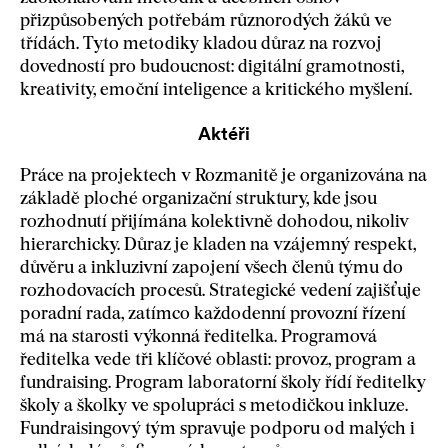
přizpůsobených potřebám různorodých žáků ve
třídách. Tyto metodiky kladou důraz na rozvoj
dovedností pro budoucnost: digitální gramotnosti,
kreativity, emoční inteligence a kritického myšlení.
Aktéři
Práce na projektech v Rozmanitě je organizována na
základě ploché organizační struktury, kde jsou
rozhodnutí přijímána kolektivně dohodou, nikoliv
hierarchicky. Důraz je kladen na vzájemný respekt,
důvěru a inkluzivní zapojení všech členů týmu do
rozhodovacích procesů. Strategické vedení zajišťuje
poradní rada, zatímco každodenní provozní řízení
má na starosti výkonná ředitelka. Programová
ředitelka vede tři klíčové oblasti: provoz, program a
fundraising. Program laboratorní školy řídí ředitelky
školy a školky ve spolupráci s metodičkou inkluze.
Fundraisingový tým spravuje podporu od malých i