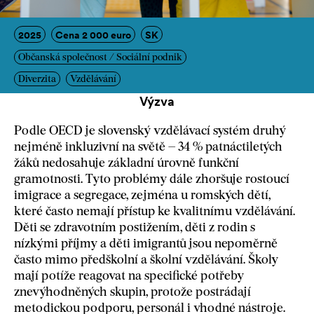
2025
Cena 2 000 euro
SK
Občanská společnost / Sociální podnik
Diverzita
Vzdělávání
Výzva
Podle OECD je slovenský vzdělávací systém druhý
nejméně inkluzivní na světě – 34 % patnáctiletých
žáků nedosahuje základní úrovně funkční
gramotnosti. Tyto problémy dále zhoršuje rostoucí
imigrace a segregace, zejména u romských dětí,
které často nemají přístup ke kvalitnímu vzdělávání.
Děti se zdravotním postižením, děti z rodin s
nízkými příjmy a děti imigrantů jsou nepoměrně
často mimo předškolní a školní vzdělávání. Školy
mají potíže reagovat na specifické potřeby
znevýhodněných skupin, protože postrádají
metodickou podporu, personál i vhodné nástroje.