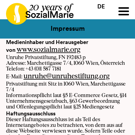
DE
HR
HU
SK
SL
Ausschreibung
Projekte
News
Downloads
Podc
Impressum
Medieninhaber und Herausgeber
von
www.sozialmarie.org
Unruhe Privatstiftung, FN 192483 p
Adresse: Marchettigasse 7/4, 1060 Wien, Österreich
Telefon: +43 (0)1 587 7181
unruhe@unruhestiftung.org
E-Mail:
Privatstiftung mit Sitz in 1060 Wien, Marchettigasse
7/4
Informationspflicht laut §5 E-Commerce Gesetz, §14
Unternehmensgesetzbuch, §63 Gewerbeordnung
und Offenlegungspflicht laut §25 Mediengesetz
Haftungsausschluss
Dieser Haftungsausschluss ist als Teil des
Internetangebotes zu betrachten, von dem aus auf
diese Webseite verwiesen wurde. Sofern Teile oder