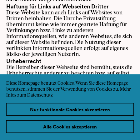
Haftung für Links auf Webseiten Dritter
Diese Website kann auch Links auf Websites von
Dritten beinhalten. Die Unruhe Privatstiftung
übernimmt keine wie immer geartete Haftung für
Verlinkungen bzw. Links zu anderen
Informationsquellen, wie anderen Websites, die sich
auf dieser Website befinden. Die Nutzung dieser
verlinkten Informationsquellen erfolgt auf eigenes
Risiko der jeweiligen NutzerIn.
Urheberrecht
Die Betreiber dieser Webseite sind bemüht, stets die
Urheberrechte anderer zu beachten bzw. auf selbst
erstellte sowie lizenzfreie Werke zurückzugreifen.
Diese Homepage benutzt Cookies. Wenn Sie diese Homepage
Die durch die Seitenbetreiber erstellten Inhalte und
benutzen, stimmen Sie der Verwendung von Cookies zu.
Mehr
Werke auf dieser Webseite unterliegen dem
Infos zum Datenschutz
Urheberrecht. Beiträge Dritter sind als solche
gekennzeichnet. Die Vervielfältigung, Bearbeitung,
Verbreitung und jede Art der Verwertung außerhalb
Nur funktionale Cookies akzeptieren
der Grenzen des Urheberrechtes bedürfen der
schriftlichen Zustimmung der jeweiligen AutorIn
Alle Cookies akzeptieren
bzw. ErstellerIn. Downloads und Kopien dieser Seite
sind nur für den privaten, nicht kommerziellen
Gebrauch gestattet.