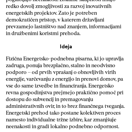
redko dovolj zmogljivosti za razvoj inovativnih
energetskih projektov. Zato je potreben
demokratičen pristop, v katerem državljani
prevzamejo lastništvo nad znanjem, informacijami
in družbenimi koristmi prehoda.
Ideja
Fizična Energetsko-podnebna pisarna, ki jo upravlja
zadruga, ponuja brezplačno, stalno in neodvisno
podporo – od prvih vprašanj o obnovljivih virih
energije, varčevanju z energijo in prenovi domov, pa
vse do same izvedbe in financiranja. Energetsko
revna gospodinjstva prejmejo praktično pomoč pri
dostopu do subvencij in premagovanju
administrativnih ovir, in to brez finančnega tveganja.
Energetski prehod tako postane kolektiven proces
namesto individualne tržne izbire, kar zmanjšuje
neenakosti in gradi lokalno podnebno odpornost.