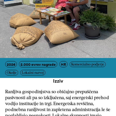
2026
2.000 evrov nagrade
HR
Komercialno podjetje
Okolje
Lokalni razvoj
Izziv
Ranljiva gospodinjstva so običajno prepuščena
pasivnosti ali pa so izključena, saj energetski prehod
vodijo institucije in trgi. Energetska revščina,
podnebna ranljivost in zapletena administracija le še
poglabljajo neenakosti. Lokalne skupnosti imajo