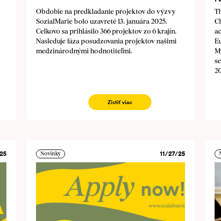
Obdobie na predkladanie projektov do výzvy
Th
SozialMarie bolo uzavreté 13. januára 2025.
Ch
Celkovo sa prihlásilo 366 projektov zo 6 krajín.
ac
Nasleduje fáza posudzovania projektov našimi
E
medzinárodnými hodnotiteľmi.
M
se
2
Zistiť viac
25
11/27/25
Novinky