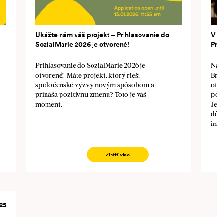
Ukážte nám váš projekt – Prihlasovanie do
V
SozialMarie 2026 je otvorené!
P
Prihlasovanie do SozialMarie 2026 je
Na
otvorené! Máte projekt, ktorý rieši
B
spoločenské výzvy novým spôsobom a
o
prináša pozitívnu zmenu? Toto je váš
p
moment.
J
dô
i
Zistiť viac
25