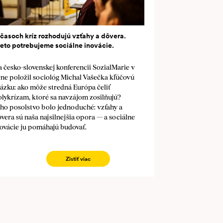
 časoch kríz rozhodujú vzťahy a dôvera.
reto potrebujeme sociálne inovácie.
 česko-slovenskej konferencii SozialMarie v
rne položil sociológ Michal Vašečka kľúčovú
tázku: ako môže stredná Európa čeliť
olykrízam, ktoré sa navzájom zosilňujú?
eho posolstvo bolo jednoduché: vzťahy a
vera sú naša najsilnejšia opora — a sociálne
novácie ju pomáhajú budovať.
Zistiť viac