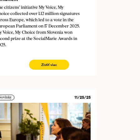
e citizens’ initiative My Voice, My
oice collected over 1.12 million signatures
ross Europe, which led to a vote in the
uropean Parliament on 17 December 2025.
y Voice, My Choice from Slovenia won
cond prize at the SocialMarie Awards in
025.
Zistiť viac
11/25/25
Novinky