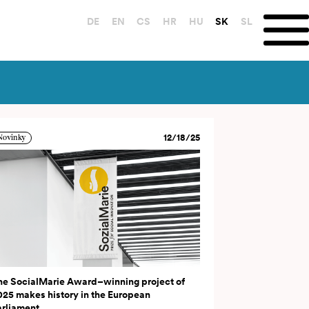
DE
EN
CS
HR
HU
SK
SL
12/18/25
Novinky
he SocialMarie Award–winning project of
025 makes history in the European
arliament