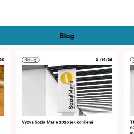
ontakt
Blog
26
01/14/26
Novinky
Výzva SozialMarie 2026 je ukončená
T
2
P