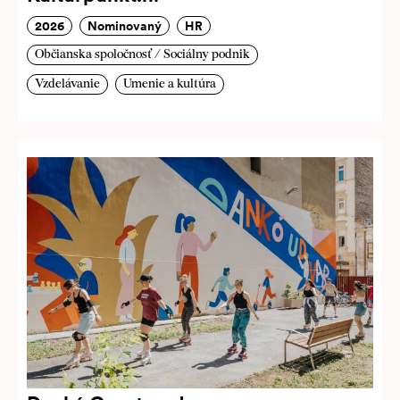
2026
Nominovaný
HR
Občianska spoločnosť / Sociálny podnik
Vzdelávanie
Umenie a kultúra