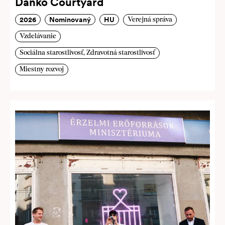
Dankó Courtyard
2026
Nominovaný
HU
Verejná správa
Vzdelávanie
Sociálna starostlivosť, Zdravotná starostlivosť
Miestny rozvoj