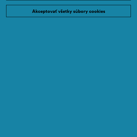
Akceptovať všetky súbory cookies
Modern Self-Defense
2026
Víťaz
CS
Občianska spoločnosť / Sociálny podnik
Vzdelávanie