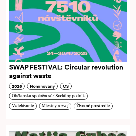
SWAP FESTIVAL: Circular revolution
against waste
2026
Nominovaný
CS
Občianska spoločnosť / Sociálny podnik
Vzdelávanie
Miestny rozvoj
Životné prostredie