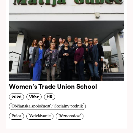
Women’s Trade Union School
2026
Víťaz
HR
Občianska spoločnosť / Sociálny podnik
Práca
Vzdelávanie
Rôznorodosť