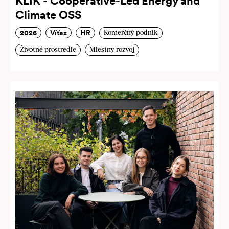
KLIK - Cooperative-Led Energy and
Climate OSS
2026
Víťaz
HR
Komerčný podnik
Životné prostredie
Miestny rozvoj