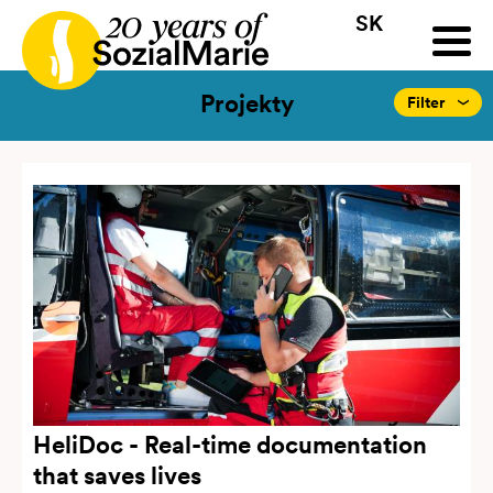
SK
HR
HU
SK
SL
ýzva
Projekty
Insights
Médiá
Podcast
Kontakt
Projekty
Filter
HeliDoc - Real-time documentation
that saves lives