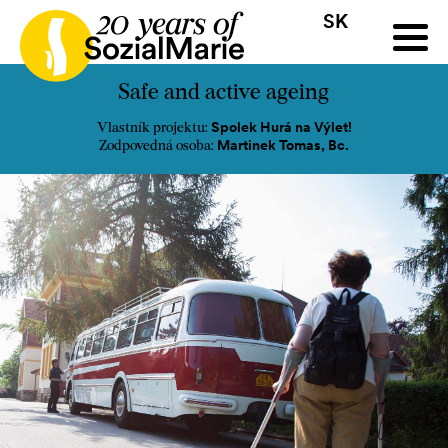
SK
HR
HU
SK
SL
ýzva
Projekty
Insights
Médiá
Podcast
Kontakt
Safe and active ageing
Spolek Hurá na Výlet!
Vlastník projektu:
Martinek Tomas, Bc.
Zodpovedná osoba: