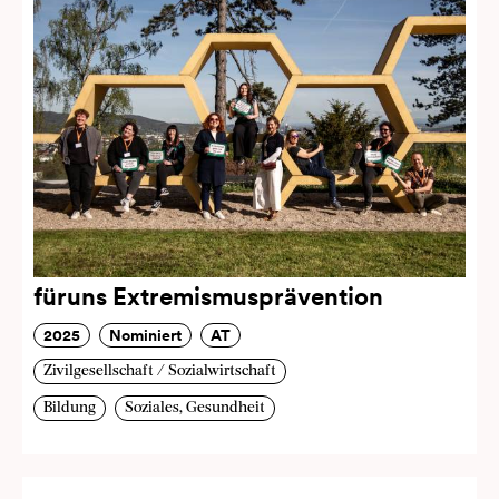
füruns Extremismusprävention
2025
Nominiert
AT
Zivilgesellschaft / Sozialwirtschaft
Bildung
Soziales, Gesundheit