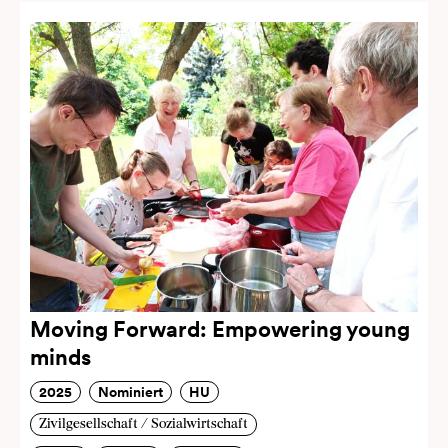
Moving Forward: Empowering young
minds
2025
Nominiert
HU
Zivilgesellschaft / Sozialwirtschaft