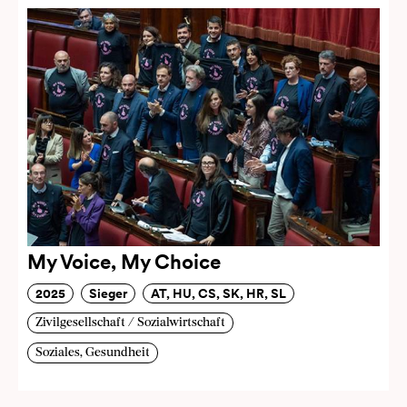
My Voice, My Choice
2025
Sieger
AT, HU, CS, SK, HR, SL
Zivilgesellschaft / Sozialwirtschaft
Soziales, Gesundheit