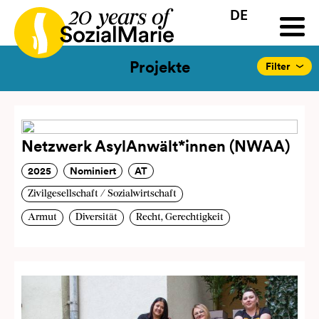
DE
HR
HU
SK
SL
Ausschreibung
Projekte
News
Downloads
Podc
Projekte
Filter
Netzwerk AsylAnwält*innen (NWAA)
2025
Nominiert
AT
Zivilgesellschaft / Sozialwirtschaft
Armut
Diversität
Recht, Gerechtigkeit