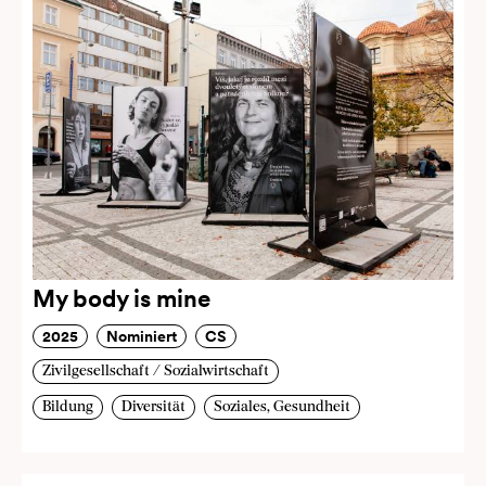
My body is mine
2025
Nominiert
CS
Zivilgesellschaft / Sozialwirtschaft
Bildung
Diversität
Soziales, Gesundheit