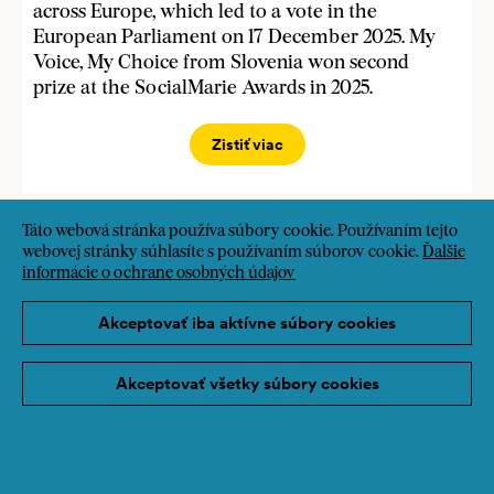
across Europe, which led to a vote in the
European Parliament on 17 December 2025. My
Voice, My Choice from Slovenia won second
prize at the SocialMarie Awards in 2025.
Zistiť viac
Táto webová stránka používa súbory cookie. Používaním tejto
12/03/25
Novinky
webovej stránky súhlasíte s používaním súborov cookie.
Ďalšie
informácie o ochrane osobných údajov
Otázky k podaniu prihlášky? Online Q&A 3.
decembra
Akceptovať iba aktívne súbory cookies
2025-11-20 Q&A Präsentation1.pdf Ak plánujete
prihlásiť svoj projekt na cenu SozialMarie,
Akceptovať všetky súbory cookies
srdečne vás pozývame na našu online Q&A
diskusiu.
Zistiť viac