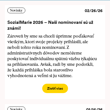
02/26/26
Novinky
SozialMarie 2026 – Naši nominovaní sú už
známi!
Zároveň by sme sa chceli úprimne poďakovať
všetkým, ktorí svoje projekty prihlásili, ale
neboli tohto roku nominovaní. Z
administratívnych dôvodov nemôžeme
poskytovať individuálnu spätnú väzbu týkajúcu
sa prihlasovania. Avšak, radi by sme podotkli,
že každá prihláška bola starostlivo
vyhodnotená a veľmi si ju vážime.
Zistiť viac
01/14/26
Novinky