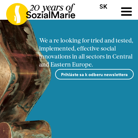
SK
HR
HU
SK
SL
ýzva
Projekty
Insights
Médiá
Podcast
Kontakt
We a re looking for tried and tested,
implemented, effective social
innovations in all sectors in Central
and Eastern Europe.
Prihláste sa k odberu newslettera