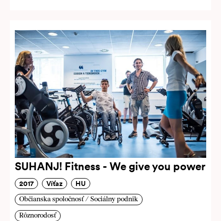
SUHANJ! Fitness - We give you power
2017
Víťaz
HU
Občianska spoločnosť / Sociálny podnik
Rôznorodosť