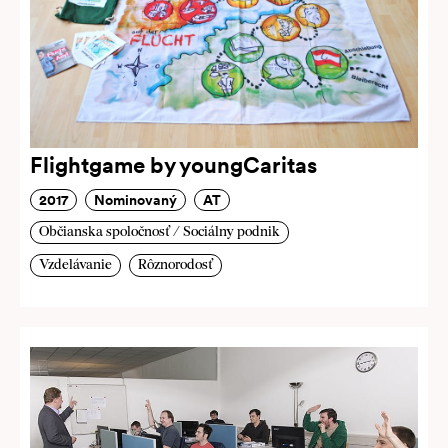
Flightgame by youngCaritas
2017
Nominovaný
AT
Občianska spoločnosť / Sociálny podnik
Vzdelávanie
Rôznorodosť