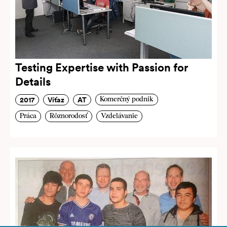
Testing Expertise with Passion for
Details
2017
Víťaz
AT
Komerčný podnik
Práca
Rôznorodosť
Vzdelávanie