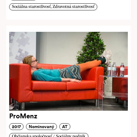
Sociálna starostlivosť, Zdravotná starostlivosť
ProMenz
2017
Nominovaný
AT
Občianska spoločnosť / Sociálny podnik