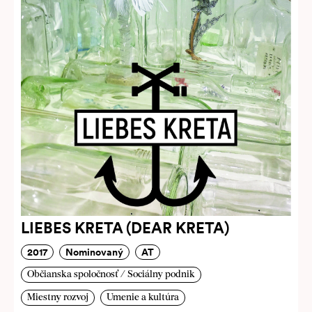
LIEBES KRETA (DEAR KRETA)
2017
Nominovaný
AT
Občianska spoločnosť / Sociálny podnik
Miestny rozvoj
Umenie a kultúra